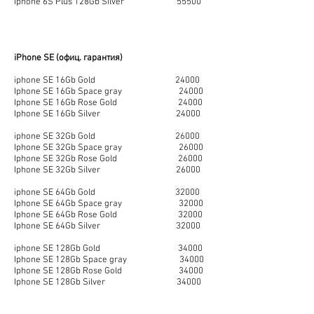
Iphone 6S Plus 128Gb Silver 55500
iPhone SE (офиц. гарантия)
iphone SE 16Gb Gold 24000
Iphone SE 16Gb Space gray 24000
Iphone SE 16Gb Rose Gold
24000
Iphone SE 16Gb Silver 24000
iphone SE 32Gb Gold 26000
Iphone SE 32Gb Space gray 26000
Iphone SE 32Gb Rose Gold
26000
Iphone SE 32Gb Silver 26000
iphone SE 64Gb Gold 32000
Iphone SE 64Gb Space gray 32000
Iphone SE 64Gb Rose Gold
32000
Iphone SE 64Gb Silver 32000
iphone SE 128Gb Gold 34000
Iphone SE 128Gb Space gray 34000
Iphone SE 128Gb Rose Gold
34000
Iphone SE 128Gb Silver 34000