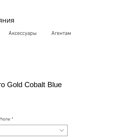
яния
Аксессуары
Агентам
ro Gold Cobalt Blue
e
Phone
*