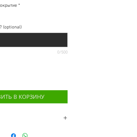
покрытие
*
 (optional)
0/500
ИТЬ В КОРЗИНУ
тремясь к красоте. Насыщенный,
й кобальт. Немногие достигают