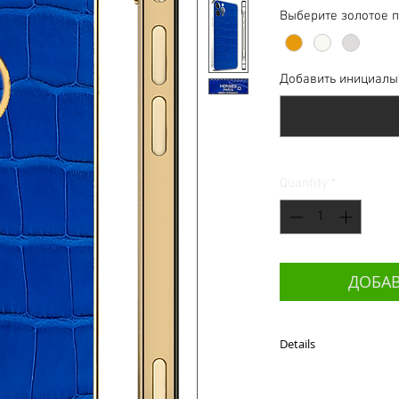
Выберите золотое 
Добавить инициалы?
Quantity
*
ДОБАВ
Details
Достать до Небес, с
глубокий цвет - сини