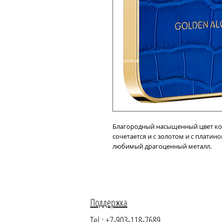
Благородный насыщенный цвет ко
сочетается и с золотом и с плати
любимый драгоценный металл.
ДОСТАВКА И ОПЛАТА.
Если вы решите купить это произве
изготовим эту модель за 15-20 дн
Поддержка
корпусе или тиснение инициалов з
эксклюзивный iPhone 15 Pro в рос
Tel.: +7-903-118-7689