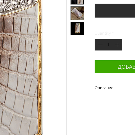
Quantity
*
ДОБАВ
Описание
Вы - прекрасны и со
Ваш любимый одарив
Осталось дополнить 
роскошным аксессу
пользуется больше вс
Вы сможете смотреть 