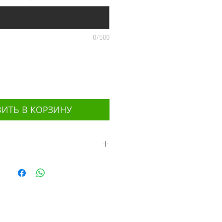
0/500
ИТЬ В КОРЗИНУ
вершенны.
ает вас красивыми вещами.
свой гардероб тем самым
аром, которым женщина
его в течение дня!
теперь не только на экран, но и