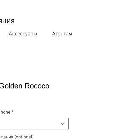
яния
Аксессуары
Агентам
 Golden Rococo
e
Phone
*
лания (optional)