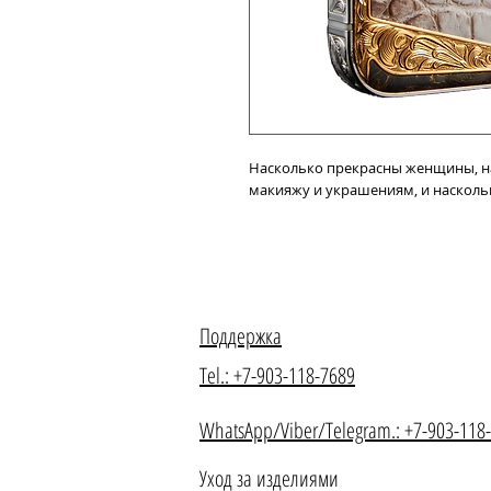
Насколько прекрасны женщины, н
макияжу и украшениям, и насколь
Наше Ателье призвано помочь в 
их мужчины могут точно угадать с
будут пользоваться каждый!
iPhone Golden Rococo на фото выпо
Поддержка
перенести подобные узоры на iPhon
Tel.: +7-903-118-7689
Можете выбрать вставку из любой
для выбора цвета и материала.
WhatsApp/Viber/Telegram.: +7-903-118
Уход за изделиями